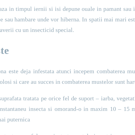
za in timpul iernii si isi depune ouale in pamant sau
e sau hambare unde vor hiberna. In spatii mai mari est
verii cu un insecticid special.
te
ona este deja infestata atunci incepem combaterea mus
folosi si care au succes in combaterea mustelor sunt hart
suprafata tratata pe orice fel de suport – iarba, vegeta
nd instantaneu insecta si omorand-o in maxim 10 – 15 
mai puternica