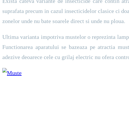
Exista cateva variante de insecticide care contin at
suprafata precum in cazul insecticidelor clasice ci do
zonelor unde nu bate soarele direct si unde nu ploua.
Ultima varianta impotriva mustelor o reprezinta lampil
Functionarea aparatului se bazeaza pe atractia muste
adezive deoarece cele cu grilaj electric nu ofera contro