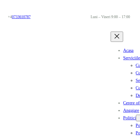
+4
0733610787
Luni – Vineri 9:00 – 17:00
Acasa
Serviciil
Cu
Cu
Se
Cu
De
Cerere of
Angajare
Politici
Po
Po