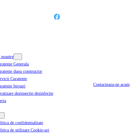
Facebook
e noastre
ratenie Generala
ratenie dupa constructor
rvicii Curatenie
Contacteaza-ne acum
ratenie birouri
ratizare dezinsectie dezinfectie
erta
litica de confidentialitate
litica de utilizare Cookie-uri