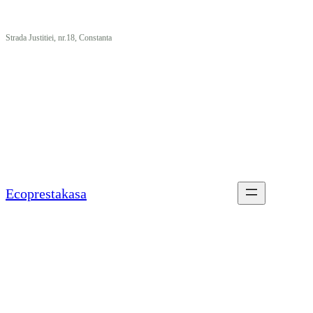
Sari
Strada Justitiei, nr.18, Constanta
la
conținut
Ecoprestakasa