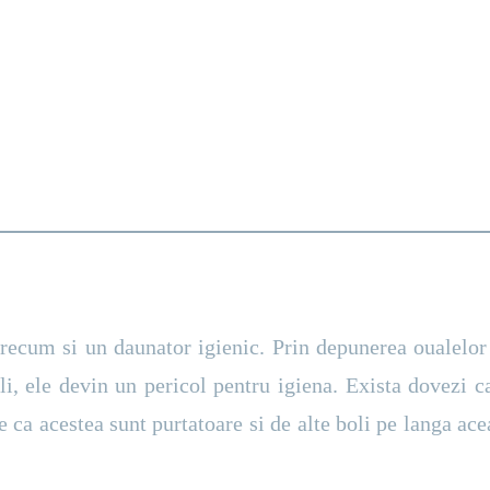
Muste
recum si un daunator igienic. Prin depunerea oualelor 
, ele devin un pericol pentru igiena. Exista dovezi c
 ca acestea sunt purtatoare si de alte boli pe langa acea